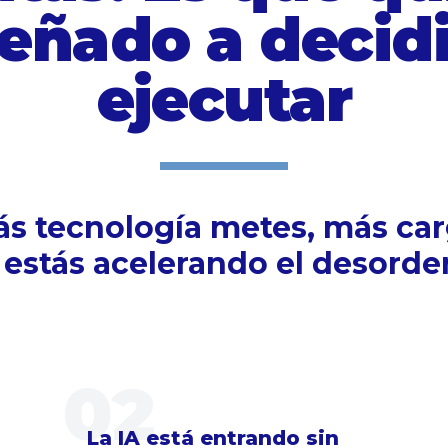
señado a decidi
ejecutar
ás tecnología metes, más ca
 estás acelerando el desorde
02
La IA está entrando sin