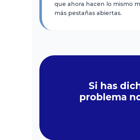
que ahora hacen lo mismo má
más pestañas abiertas.
Si has dic
problema no