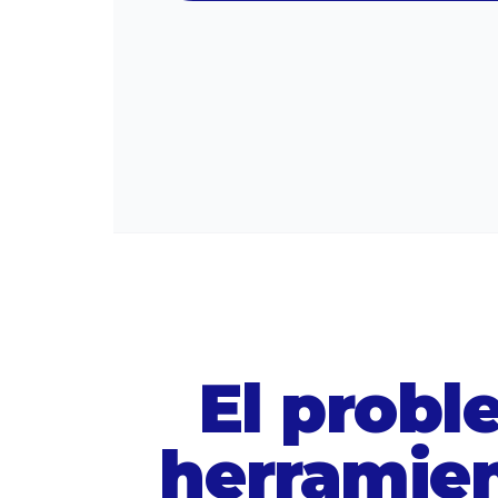
El probl
herramien