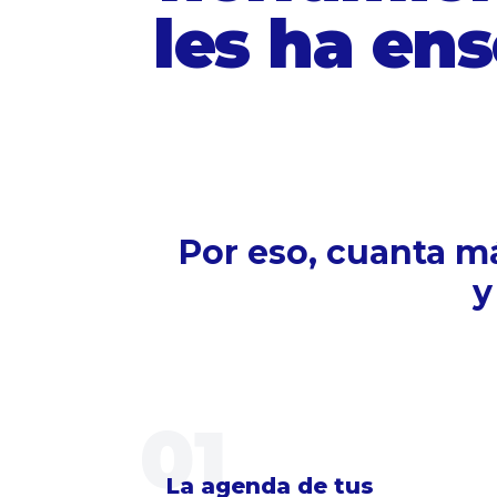
les ha en
Por eso, cuanta m
y
01
La agenda de tus