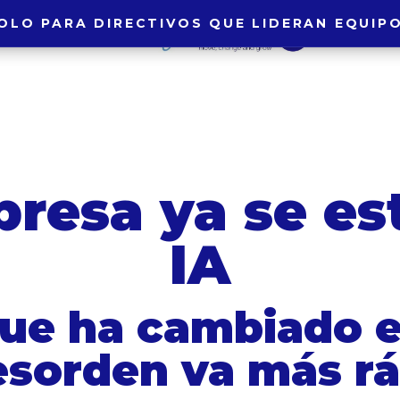
OLO PARA DIRECTIVOS QUE LIDERAN EQUIP
OLO PARA DIRECTIVOS QUE LIDERAN EQUIP
presa ya se es
IA
que ha cambiado 
esorden va más r