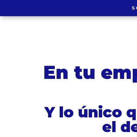
S
S
En tu em
Y lo único 
el d