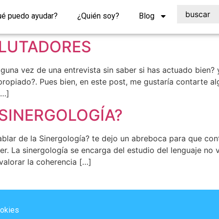
ué puedo ayudar?
¿Quién soy?
Blog
ECLUTADORES
guna vez de una entrevista sin saber si has actuado bien? 
apropiado?. Pues bien, en este post, me gustaría contarte 
[…]
la SINERGOLOGÍA?
r de la Sinergología? te dejo un abreboca para que cont
r. La sinergología se encarga del estudio del lenguaje no 
valorar la coherencia […]
ookies