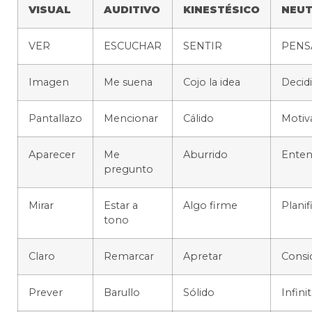
VISUAL
AUDITIVO
KINESTÉSICO
NEU
VER
ESCUCHAR
SENTIR
PENS
Imagen
Me suena
Cojo la idea
Decidi
Pantallazo
Mencionar
Cálido
Motiv
Aparecer
Me
Aburrido
Enten
pregunto
Mirar
Estar a
Algo firme
Planif
tono
Claro
Remarcar
Apretar
Consi
Prever
Barullo
Sólido
Infini