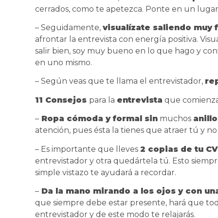
cerrados, como te apetezca. Ponte en un lugar 
– Seguidamente,
visualízate saliendo muy f
afrontar la entrevista con energía positiva. Vi
salir bien, soy muy bueno en lo que hago y con
en uno mismo.
– Según veas que te llama el entrevistador,
re
11
Consejos
para la
entrevista
que comienza
–
Ropa cómoda y formal sin
muchos
anill
atención, pues ésta la tienes que atraer tú y no
– Es importante que lleves
2 copias de tu CV
entrevistador y otra quedártela tú. Esto siemp
simple vistazo te ayudará a recordar.
–
Da la mano mirando a los ojos y con un
que siempre debe estar presente, hará que tod
entrevistador y de este modo te relajarás.