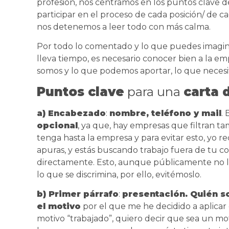
profesión, nos centramos en los puntos clave d
participar en el proceso de cada posición/ de ca
nos detenemos a leer todo con más calma.
Por todo lo comentado y lo que puedes imagin
lleva tiempo, es necesario conocer bien a la em
somos y lo que podemos aportar, lo que necesi
Puntos clave
para una
carta 
a) Encabezado
:
nombre, teléfono y mail
. 
opcional
, ya que, hay empresas que filtran ta
tenga hasta la empresa y para evitar esto, yo r
apuras, y estás buscando trabajo fuera de tu 
directamente. Esto, aunque públicamente no l
lo que se discrimina, por ello, evitémoslo.
b) Primer párrafo
:
presentación. Quién s
el motivo
por el que me he decidido a aplicar
motivo “trabajado”, quiero decir que sea un m