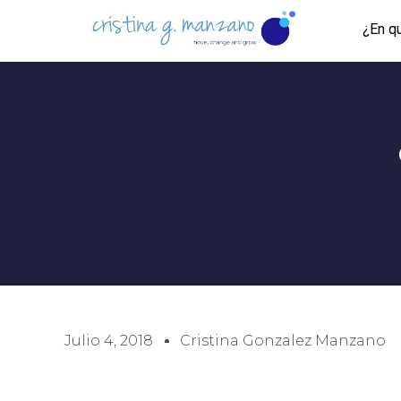
¿En q
Julio 4, 2018
Cristina Gonzalez Manzano