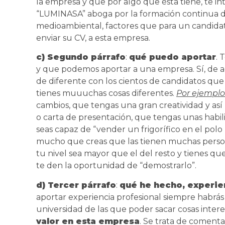
la empresa y que por algo que ésta tiene, te int
“LUMINASA” aboga por la formación continua de
medioambiental, factores que para un candidato
enviar su CV, a esta empresa.
c) Segundo párrafo
:
qué puedo aportar
. 
y que podemos aportar a una empresa. Sí, de 
de diferente con los cientos de candidatos que
tienes muuuchas cosas diferentes.
Por ejemplo
cambios, que tengas una gran creatividad y así
o carta de presentación, que tengas unas habili
seas capaz de “vender un frigorífico en el polo
mucho que creas que las tienen muchas person
tu nivel sea mayor que el del resto y tienes qu
te den la oportunidad de “demostrarlo”.
d) Tercer párrafo
:
qué he hecho, experie
aportar experiencia profesional siempre habrás 
universidad de las que poder sacar cosas inter
valor en esta empresa
. Se trata de comenta